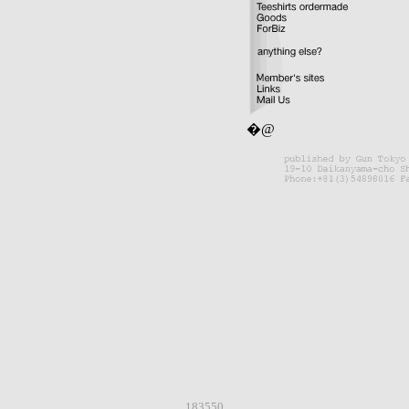
�@
183550