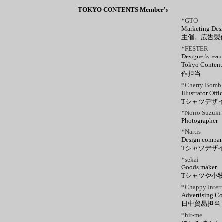
TOKYO CONTENTS Member's
*GTO
Marketing De
主催。広告製
*FESTER
Designer's tea
Tokyo Cont
作担当
*Cherry Bomb
Illustrator Offi
Tシャツデザ
*Norio Suzuki
Photographer
*Nartis
Design compa
Tシャツデザ
*sekai
Goods maker
Tシャツや小
*
Chappy Inter
Advertising 
日中貿易担当
*hit-me